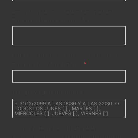
Descripción / Sinopsis / Enlace vídeo youtube /
Recomendado para (Familiar / Adultos...)
Fecha / Hora (Una vez seleccionada la fecha y la
hora pulsa fuera del calendario)
+ FECHAS Y HORAS DEL EVENTO
Describe ZONAS / TIPOS DE ENTRADA
(invitaciones/bloqueos) / PRECIOS / DESCUENTOS