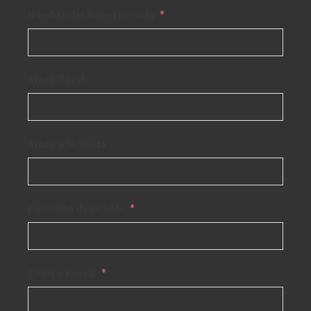
Nombre del Recinto / Sala
Aforo Total
Aforo a la Venta
Dirección de la Sala
Código Postal