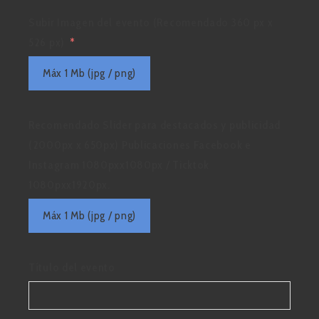
Subir Imagen del evento (Recomendado 360 px x
526 px)
Máx 1 Mb (jpg / png)
Recomendado Slider para destacados y publicidad
(2000px x 650px) Publicaciones Facebook e
Instagram 1080pxx1080px / Ticktok
1080pxx1920px.
Máx 1 Mb (jpg / png)
Título del evento