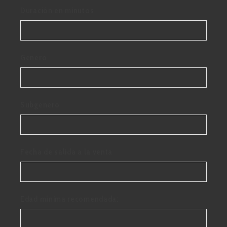
Duración en minutos
Genero
Subgenero
Fecha de salida a la venta
Edad mínima recomendada: