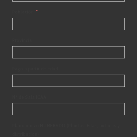
Población
Provincia
Pago a partir de edad
Nº de Sala ICAA
Plano nuevo NUMERADO (Plantas, Filas, butacas y
distribución)