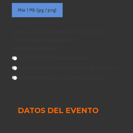
Máx 1 Mb (jpg / png)
Evento con Plano numerado (en el caso de ser
"NUEVO PLANO" enviar plano a
soporte@expande.net
PLANO NUMERADO (Imágen adjunta)
PLANO NO NUMERADO (No requiere de imágenes)
PLANO NUMERADO (Ya disponéis del plano)
DATOS DEL EVENTO